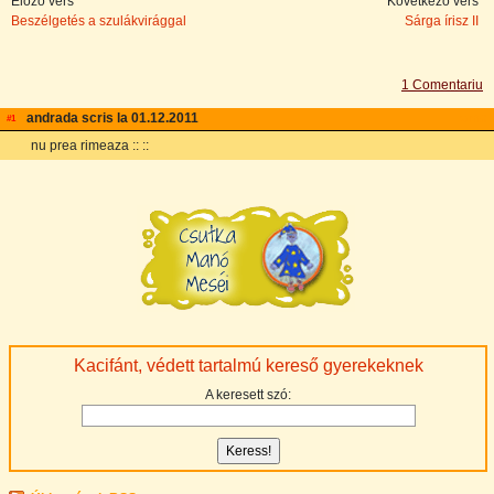
Előző vers
Következő vers
Beszélgetés a szulákvirággal
Sárga í­risz II
1 Comentariu
andrada scris la 01.12.2011
email
#1
nu prea rimeaza :: ::
Kacifánt, védett tartalmú kereső gyerekeknek
A keresett szó: