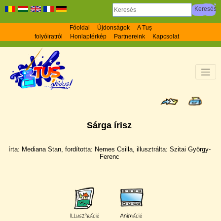
Főoldal
Újdonságok
A Tuș
folyóiratról
Honlaptérkép
Partnereink
Kapcsolat
Sárga í­risz
írta: Mediana Stan, fordí­totta: Nemes Csilla, illusztrálta: Szitai György-
Ferenc