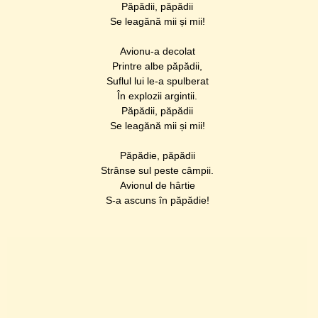
Păpădii, păpădii
Se leagănă mii și mii!
Avionu-a decolat
Printre albe păpădii,
Suflul lui le-a spulberat
În explozii argintii.
Păpădii, păpădii
Se leagănă mii și mii!
Păpădie, păpădii
Strânse sul peste câmpii.
Avionul de hârtie
S-a ascuns în păpădie!