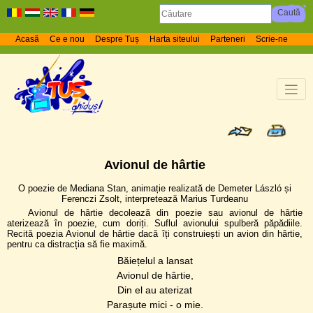
Acasă
Ce e nou
Despre Tuș
Harta siteului
Parteneri
Scrie-ne
Avionul de hârtie
O poezie de Mediana Stan, animație realizată de Demeter László și
Ferenczi Zsolt, interpretează Marius Turdeanu
Avionul de hârtie decolează din poezie sau avionul de hârtie
aterizează în poezie, cum doriți. Suflul avionului spulberă păpădiile.
Recită poezia Avionul de hârtie dacă îți construiești un avion din hârtie,
pentru ca distracția să fie maximă.
Băiețelul a lansat
Avionul de hârtie,
Din el au aterizat
Parașute mici - o mie.