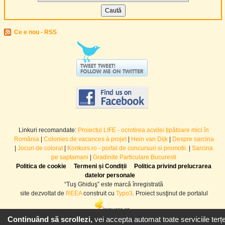
Ce e nou - RSS
Linkuri recomandate:
Proiectul LIFE - ocrotirea acvilei țipătoare mici în
România
|
Colonies de vacances à projet
|
Hein van Dijk
|
Despre sarcina
|
Jocuri de colorat
|
Konkurs.ro - portal de concursuri si promotii.
|
Sarcina
pe saptamani
|
Gradinite Particulare Bucuresti
Politica de cookie
Termeni și Condiții
Politica privind prelucrarea
datelor personale
“Tuş Ghiduş” este marcă înregistrată
site dezvoltat de
REEA
construit cu
Typo3
. Proiect susţinut de portalul
Continuând să scrollezi,
vei accepta automat toate serviciile terțe