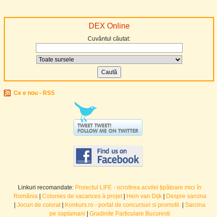
DEX Online
Cuvântul căutat:
Ce e nou - RSS
Linkuri recomandate:
Proiectul LIFE - ocrotirea acvilei țipătoare mici în
România
|
Colonies de vacances à projet
|
Hein van Dijk
|
Despre sarcina
|
Jocuri de colorat
|
Konkurs.ro - portal de concursuri si promotii.
|
Sarcina
pe saptamani
|
Gradinite Particulare Bucuresti