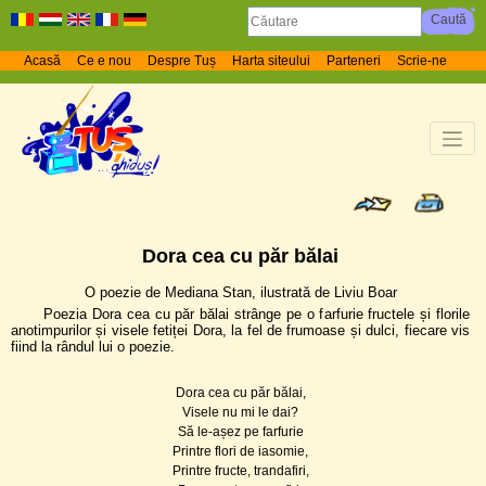
Acasă
Ce e nou
Despre Tuș
Harta siteului
Parteneri
Scrie-ne
Dora cea cu păr bălai
O poezie de Mediana Stan, ilustrată de Liviu Boar
Poezia Dora cea cu păr bălai strânge pe o farfurie fructele și florile
anotimpurilor și visele fetiței Dora, la fel de frumoase și dulci, fiecare vis
fiind la rândul lui o poezie.
Dora cea cu păr bălai,
Visele nu mi le dai?
Să le-așez pe farfurie
Printre flori de iasomie,
Printre fructe, trandafiri,