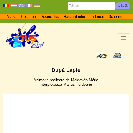
Acasă
Ce e nou
Despre Tuș
Harta siteului
Parteneri
Scrie-ne
După Lapte
Animație realizată de Moldován Mária
Interpretează Marius Turdeanu