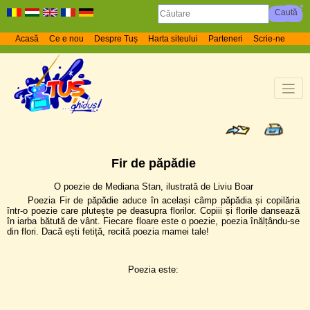
Acasă
Ce e nou
Despre Tuș
Harta siteului
Parteneri
Scrie-ne
Fir de păpădie
O poezie de Mediana Stan, ilustrată de Liviu Boar
Poezia Fir de păpădie aduce în același câmp păpădia și copilăria
într-o poezie care plutește pe deasupra florilor. Copiii și florile dansează
în iarba bătută de vânt. Fiecare floare este o poezie, poezia înălțându-se
din flori. Dacă ești fetiță, recită poezia mamei tale!
Poezia este: