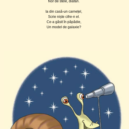
Nor de stele, diafan.
Ia din casă-un carnețel,
Scrie niște cifre-n el.
Ce-a găsit în păpădie,
Un model de galaxie?