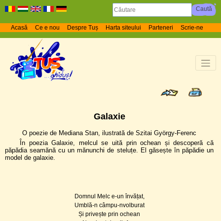
Acasă
Ce e nou
Despre Tuș
Harta siteului
Parteneri
Scrie-ne
Galaxie
O poezie de Mediana Stan, ilustrată de Szitai György-Ferenc
În poezia Galaxie, melcul se uită prin ochean și descoperă că
păpădia seamănă cu un mănunchi de steluțe. El găsește în păpădie un
model de galaxie.
Domnul Melc e-un învățat,
Umblă-n câmpu-nvolburat
Și privește prin ochean