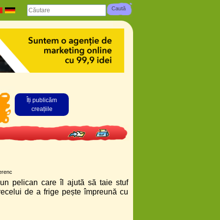
Îți publicăm
creațiile
erenc
un pelican care îl ajută să taie stuf
recelui de a frige pește împreună cu