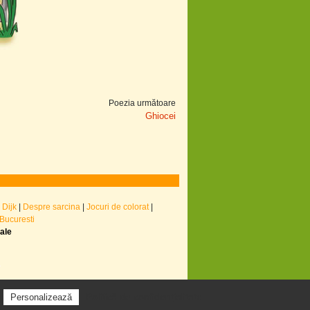
Poezia următoare
Ghiocei
 Dijk
|
Despre sarcina
|
Jocuri de colorat
|
 Bucuresti
nale
Politică de confidențialitate
Personalizează