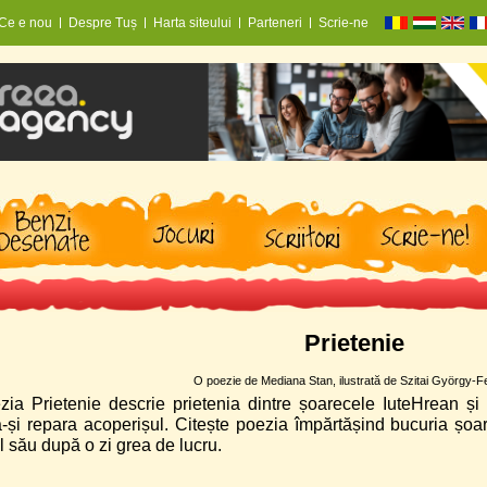
Ce e nou
Despre Tuș
Harta siteului
Parteneri
Scrie-ne
Prietenie
O poezie de Mediana Stan, ilustrată de Szitai György-F
zia Prietenie descrie prietenia dintre șoarecele IuteHrean și 
a-și repara acoperișul. Citește poezia împărtășind bucuria șoa
l său după o zi grea de lucru.