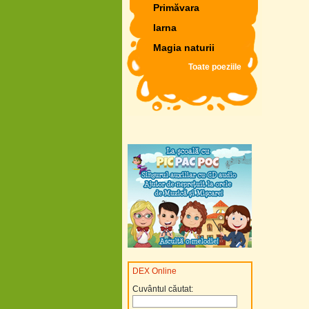
Primăvara
Iarna
Magia naturii
Toate poeziile
DEX Online
Cuvântul căutat: