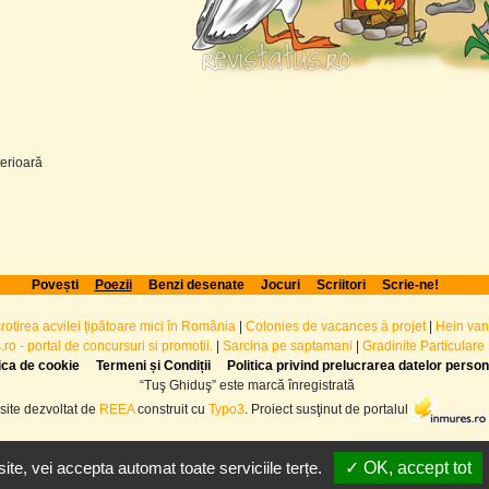
erioară
Povești
Poezii
Benzi desenate
Jocuri
Scriitori
Scrie-ne!
crotirea acvilei țipătoare mici în România
|
Colonies de vacances à projet
|
Hein van
ro - portal de concursuri si promotii.
|
Sarcina pe saptamani
|
Gradinite Particulare
tica de cookie
Termeni și Condiții
Politica privind prelucrarea datelor perso
“Tuş Ghiduş” este marcă înregistrată
site dezvoltat de
REEA
construit cu
Typo3
. Proiect susţinut de portalul
te, vei accepta automat toate serviciile terțe.
✓ OK, accept tot