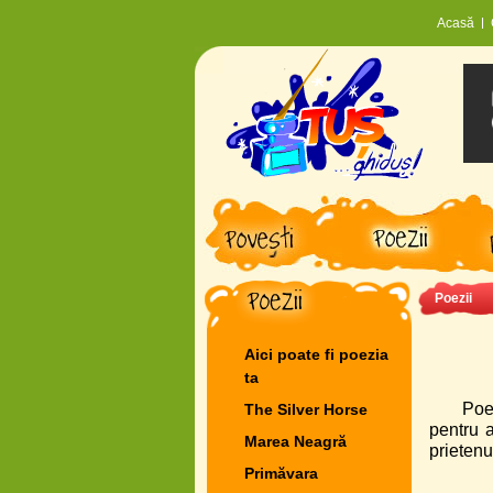
Acasă
Poezii
Aici poate fi poezia
ta
Poe
The Silver Horse
pentru 
Marea Neagră
prietenu
Primăvara