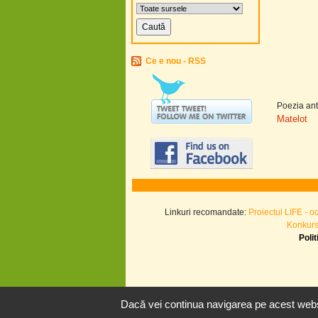
Ce e nou - RSS
Poezia ant
Matelot
Linkuri recomandate:
Proiectul LIFE - o
Konkurs.
Poli
Dacă vei continua navigarea pe acest websi