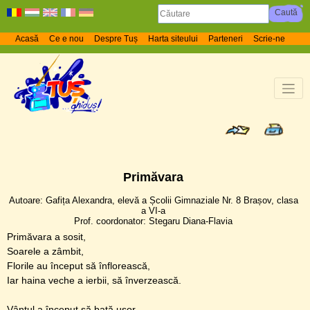
Acasă
Ce e nou
Despre Tuș
Harta siteului
Parteneri
Scrie-ne
Primăvara
Autoare: Gafița Alexandra, elevă a Școlii Gimnaziale Nr. 8 Brașov, clasa
a VI-a
Prof. coordonator: Stegaru Diana-Flavia
Primăvara a sosit,
Soarele a zâmbit,
Florile au început să înflorească,
Iar haina veche a ierbii, să înverzească.
Vântul a început să bată ușor,