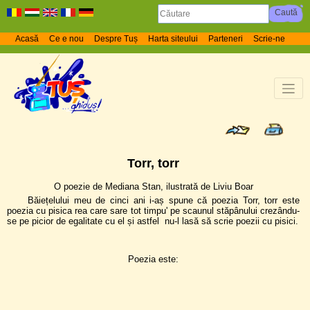
Acasă
Ce e nou
Despre Tuș
Harta siteului
Parteneri
Scrie-ne
Torr, torr
O poezie de Mediana Stan, ilustrată de Liviu Boar
Băiețelului meu de cinci ani i-aș spune că poezia Torr, torr este
poezia cu pisica rea care sare tot timpu' pe scaunul stăpânului crezându-
se pe picior de egalitate cu el și astfel nu-l lasă să scrie poezii cu pisici.
Poezia este: