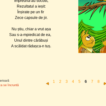
Împreună-au socotit,
Rezultatul a ieșit:
Înșirate pe un fir
Zece capsule de jir.
Nu știu, chiar a vrut așa
Sau s-a-mpiedicat de ea,
Unul dintre cărăbuși
A scăldat rădașca-n tuș.
erioară
1
2
3
4
5
6
7
8
ca se încruntă