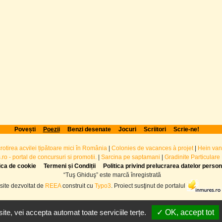
Povești
Poezii
Benzi desenate
Jocuri
Scriitori
Scrie-ne!
crotirea acvilei țipătoare mici în România
|
Colonies de vacances à projet
|
Hein van
ro - portal de concursuri si promotii.
|
Sarcina pe saptamani
|
Gradinite Particulare
tica de cookie
Termeni și Condiții
Politica privind prelucrarea datelor perso
“Tuş Ghiduş” este marcă înregistrată
site dezvoltat de
REEA
construit cu
Typo3
. Proiect susţinut de portalul
te, vei accepta automat toate serviciile terțe.
✓ OK, accept tot