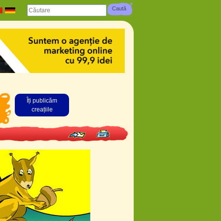
Îți publicăm
creațiile