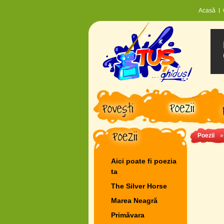
Acasă
Poezii
Aici poate fi poezia
ta
The Silver Horse
Marea Neagră
Primăvara