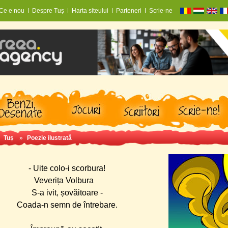
Ce e nou
Despre Tuș
Harta siteului
Parteneri
Scrie-ne
»
Tuș
»
Poezie ilustrată
- Uite colo-i scorbura!
Veverița Volbura
S-a ivit, șovăitoare -
Coada-n semn de întrebare.