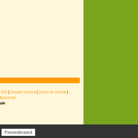
 Dijk
|
Despre sarcina
|
Jocuri de colorat
|
 Bucuresti
nale
Politică de confidențialitate
Personalizează