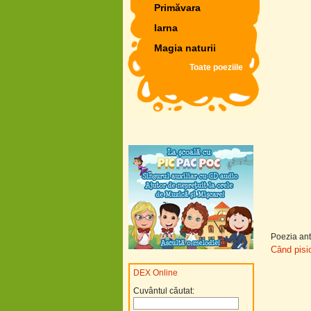
Primăvara
Iarna
Magia naturii
Toate poeziile
Poezia ant
Când pisi
DEX Online
Cuvântul căutat: