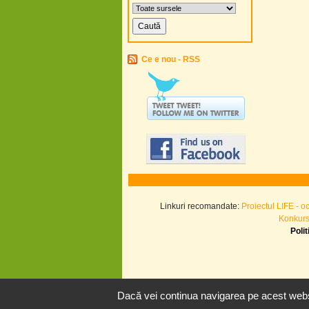
Ce e nou - RSS
Linkuri recomandate:
Proiectul LIFE - o
Konkurs.
Poli
Dacă vei continua navigarea pe acest websi