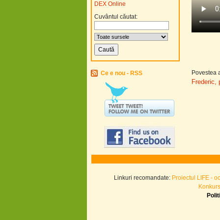
DEX Online
Cuvântul căutat:
Povestea a
Ce e nou - RSS
Frederic, 
Linkuri recomandate:
Proiectul LIFE - o
Konkurs.
Poli