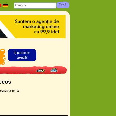
Îți publicăm
creațiile
mecos
i Cristina Toma