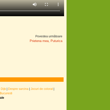
Povestea următoare
Prietena mea, Puturica
 Dijk
|
Despre sarcina
|
Jocuri de colorat
|
 Bucuresti
nale