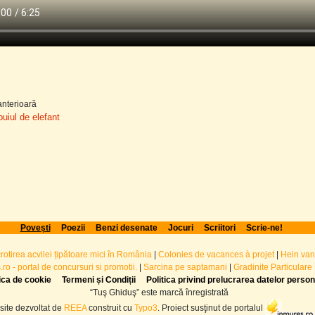
nterioară
puiul de elefant
Povești
Poezii
Benzi desenate
Jocuri
Scriitori
Scrie-ne!
crotirea acvilei țipătoare mici în România
|
Colonies de vacances à projet
|
Hein van
ro - portal de concursuri si promotii.
|
Sarcina pe saptamani
|
Gradinite Particulare
tica de cookie
Termeni și Condiții
Politica privind prelucrarea datelor perso
“Tuş Ghiduş” este marcă înregistrată
site dezvoltat de
REEA
construit cu
Typo3
. Proiect susţinut de portalul