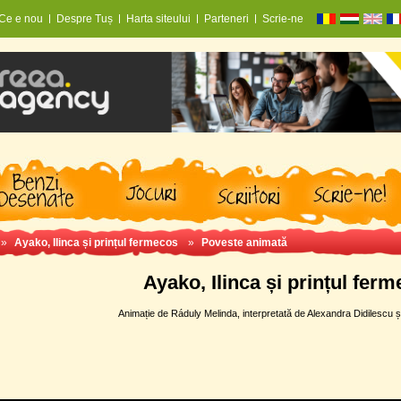
Ce e nou
Despre Tuș
Harta siteului
Parteneri
Scrie-ne
»
Ayako, Ilinca și prințul fermecos
»
Poveste animată
Ayako, Ilinca și prințul fer
Animație de Ráduly Melinda, interpretată de Alexandra Didilescu ș