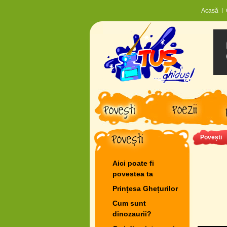
Acasă
Povești
Aici poate fi
povestea ta
Prințesa Ghețurilor
Cum sunt
dinozaurii?