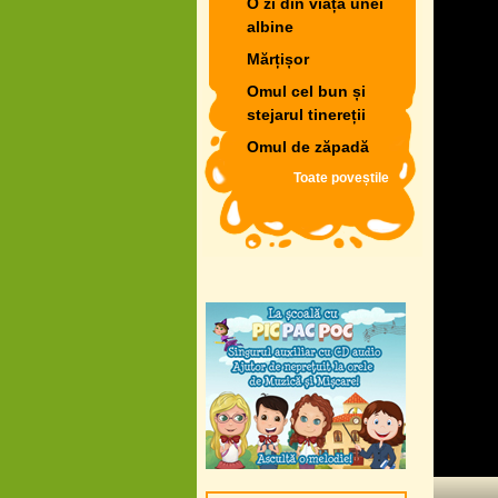
O zi din viața unei
albine
Mărțișor
Omul cel bun și
stejarul tinereții
Omul de zăpadă
Toate poveștile