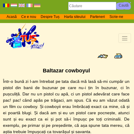
Acasă
Ce e nou
Despre Tuș
Harta siteului
Parteneri
Scrie-ne
Baltazar cowboyul
Într-o bună zi l-am întrebat pe tata dacă mă lasă să-mi cumpăr un
pistol din banii de buzunar pe care nu-i țin în buzunar, ci în
pușculiță. Dar nu un pistol cu apă, ci un pistol adevărat care face
pac! pac! când apăs pe trăgaci, am spus. Că eu am văzut odată
un film cu cowboy. Și cowboyii erau îmbrăcați exact ca mine, că și
ei poartă blugi. Și dacă am și eu un pistol care pocnește, atunci
sunt și eu exact ca ei și pot să-i împușc pe toți criminalii. De
exemplu, pe primar și pe președinte, că așa spune tata mereu, că
aștia trebuie împușcați ca tovarășul și savanta.