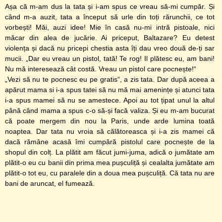
Așa că m-am dus la tata și i-am spus ce vreau să-mi cumpăr. Și
când m-a auzit, tata a început să urle din toți rărunchii, ce tot
vorbești! Măi, auzi idee! Mie în casă nu-mi intră pistoale, nici
măcar din alea de jucărie. Ai priceput, Baltazare? Eu detest
violența și dacă nu pricepi chestia asta îți dau vreo două de-ți sar
mucii. „Dar eu vreau un pistol, tată! Te rog! Il plătesc eu, am bani!
Nu mă interesează cât costă. Vreau un pistol care pocnește!“
„Vezi să nu te pocnesc eu pe gratis“, a zis tata. Dar după aceea a
apărut mama si i-a spus tatei să nu mă mai amenințe și atunci tata
i-a spus mamei să nu se amestece. Apoi au tot țipat unul la altul
până când mama a spus c-o să-și facă valiza. Și eu m-am bucurat
că poate mergem din nou la Paris, unde arde lumina toată
noaptea. Dar tata nu vroia să călătoreasca și i-a zis mamei că
dacă rămâne acasă îmi cumpără pistolul care pocnește de la
shopul din colț. La plătit am făcut jumi-juma, adică o jumătate am
plătit-o eu cu banii din prima mea pușculiță și cealalta jumătate am
plătit-o tot eu, cu paralele din a doua mea pușculiță. Că tata nu are
bani de aruncat, el fumează.