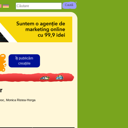
Îți publicăm
creațiile
r
ihoc, Monica Ristea-Horga