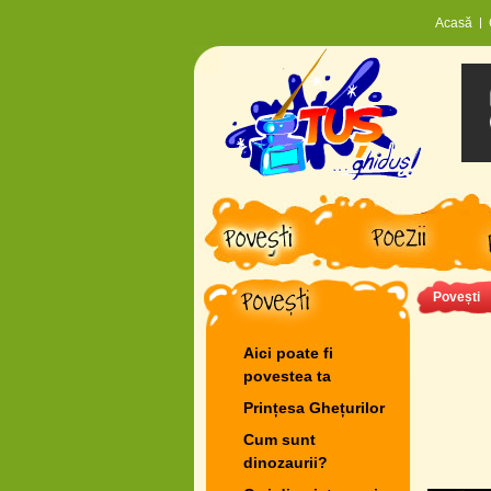
Acasă
Povești
Aici poate fi
povestea ta
Prințesa Ghețurilor
Cum sunt
dinozaurii?