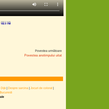
Povestea următoare
Povestea anotimpului uitat
 Dijk
|
Despre sarcina
|
Jocuri de colorat
|
 Bucuresti
nale