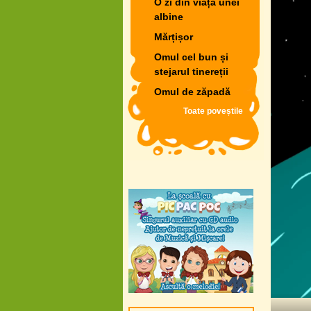
O zi din viața unei
albine
Mărțișor
Omul cel bun și
stejarul tinereții
Omul de zăpadă
Toate poveștile