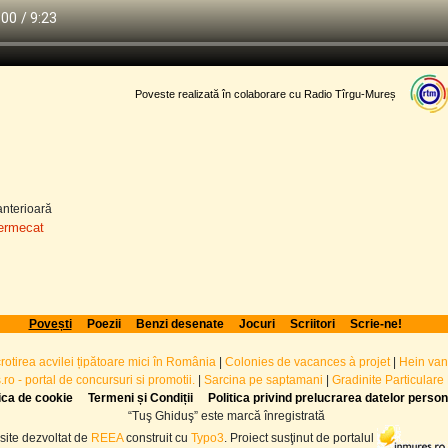
Poveste realizată în colaborare cu Radio Tîrgu-Mureș
nterioară
fermecat
Povești
Poezii
Benzi desenate
Jocuri
Scriitori
Scrie-ne!
crotirea acvilei țipătoare mici în România
|
Colonies de vacances à projet
|
Hein van
ro - portal de concursuri si promotii.
|
Sarcina pe saptamani
|
Gradinite Particulare
tica de cookie
Termeni și Condiții
Politica privind prelucrarea datelor perso
“Tuş Ghiduş” este marcă înregistrată
site dezvoltat de
REEA
construit cu
Typo3
. Proiect susţinut de portalul