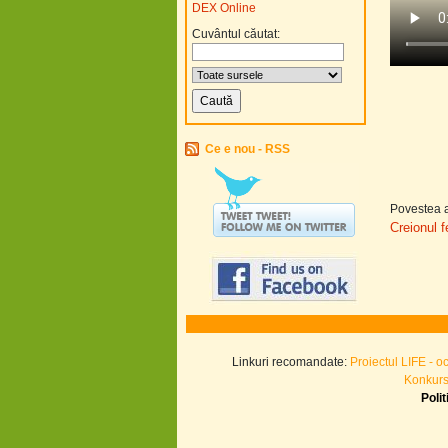
DEX Online
Cuvântul căutat:
Ce e nou - RSS
Povestea a
Creionul 
Linkuri recomandate:
Proiectul LIFE - o
Konkurs.
Poli