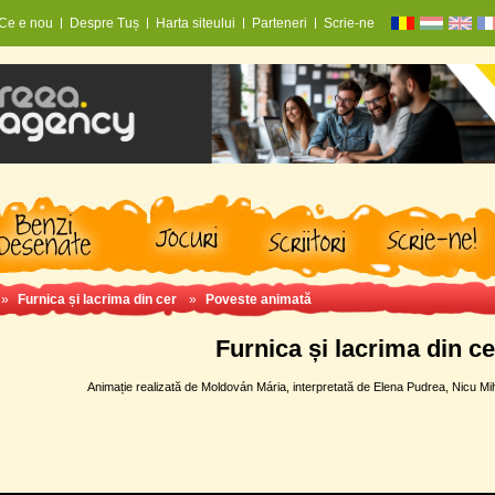
Ce e nou
Despre Tuș
Harta siteului
Parteneri
Scrie-ne
»
Furnica și lacrima din cer
»
Poveste animată
Furnica și lacrima din ce
Animație realizată de Moldován Mária, interpretată de Elena Pudrea, Nicu M