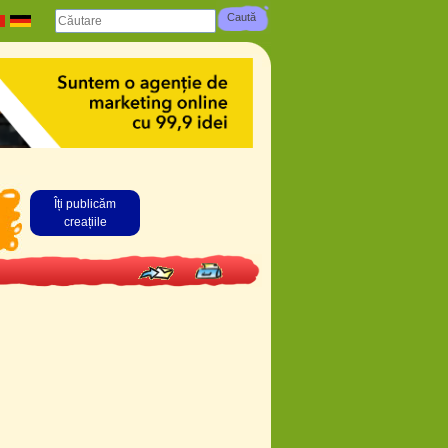
Îți publicăm
creațiile