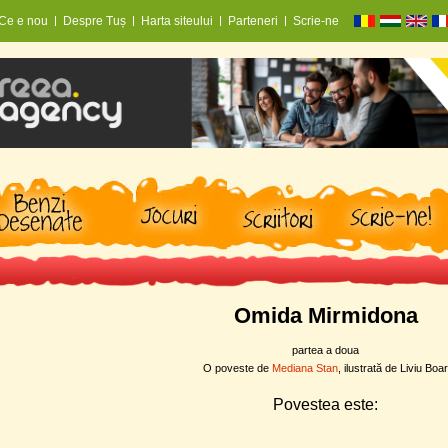
Ce e nou
Despre Tuș
Harta siteului
Parteneri
Scrie-ne
Omida Mirmidona
partea a doua
O poveste de
Mediana Stan
, ilustrată de Liviu Boar
Povestea este: