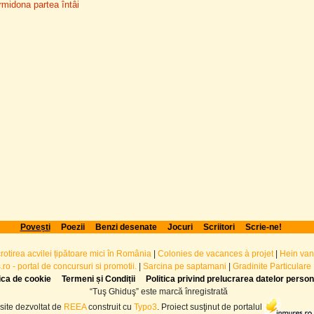
midona partea întâi
Povești
Poezii
Benzi desenate
Jocuri
Scriitori
Scrie-ne!
crotirea acvilei țipătoare mici în România
|
Colonies de vacances à projet
|
Hein van
ro - portal de concursuri si promotii.
|
Sarcina pe saptamani
|
Gradinite Particulare
tica de cookie
Termeni și Condiții
Politica privind prelucrarea datelor perso
“Tuş Ghiduş” este marcă înregistrată
site dezvoltat de
REEA
construit cu
Typo3
. Proiect susţinut de portalul