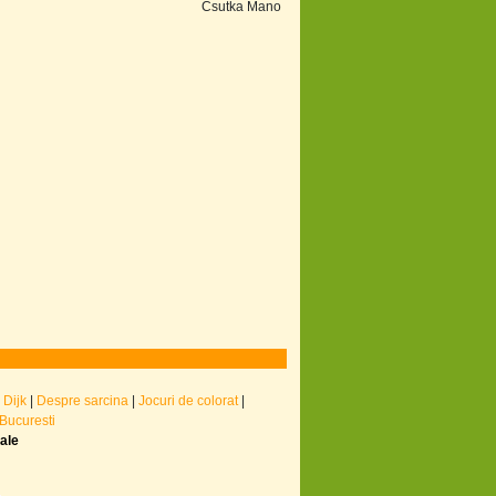
Csutka Mano
 Dijk
|
Despre sarcina
|
Jocuri de colorat
|
 Bucuresti
nale