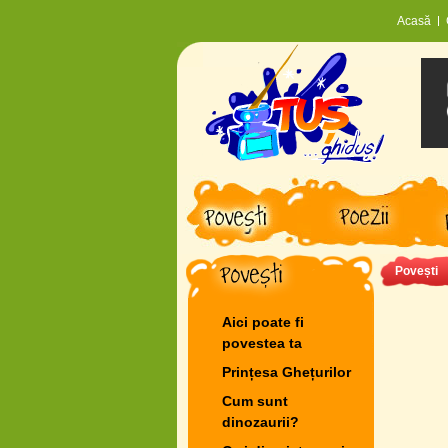
Acasă
Povești
Aici poate fi
povestea ta
Prințesa Ghețurilor
Cum sunt
dinozaurii?