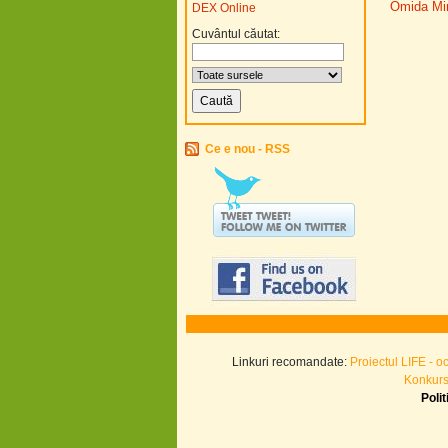
Omida Mir
DEX Online
Cuvântul căutat:
Ce e nou - RSS
Linkuri recomandate:
Proiectul LIFE - o
Konkurs.
Poli