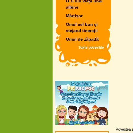
O zi din viața unei
albine
Mărțișor
Omul cel bun și
stejarul tinereții
Omul de zăpadă
Toate poveștile
Povestea a