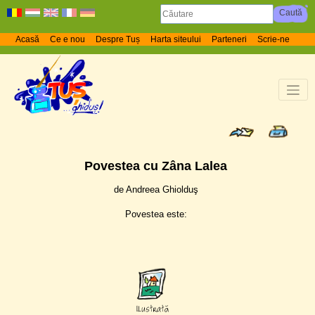
Acasă
Ce e nou
Despre Tuș
Harta siteului
Parteneri
Scrie-ne
Povestea cu Zâna Lalea
de Andreea Ghiolduş
Povestea este: