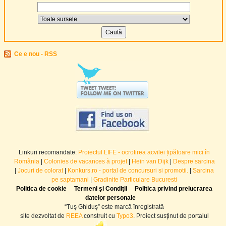
Ce e nou - RSS
Linkuri recomandate:
Proiectul LIFE - ocrotirea acvilei țipătoare mici în
România
|
Colonies de vacances à projet
|
Hein van Dijk
|
Despre sarcina
|
Jocuri de colorat
|
Konkurs.ro - portal de concursuri si promotii.
|
Sarcina
pe saptamani
|
Gradinite Particulare Bucuresti
Politica de cookie
Termeni și Condiții
Politica privind prelucrarea
datelor personale
“Tuş Ghiduş” este marcă înregistrată
site dezvoltat de
REEA
construit cu
Typo3
. Proiect susţinut de portalul