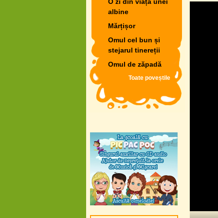
O zi din viața unei
albine
Mărțișor
Omul cel bun și
stejarul tinereții
Omul de zăpadă
Toate poveștile