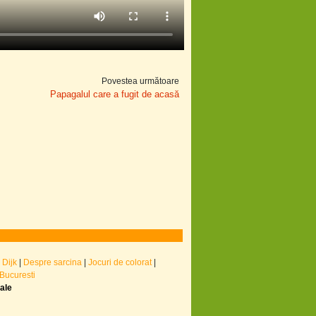
Povestea următoare
Papagalul care a fugit de acasă
 Dijk
|
Despre sarcina
|
Jocuri de colorat
|
 Bucuresti
nale