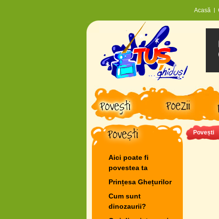
Acasă
Povești
Aici poate fi
povestea ta
Prințesa Ghețurilor
Cum sunt
dinozaurii?