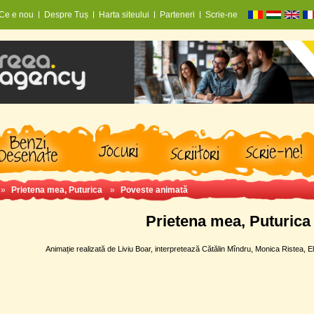
Ce e nou
Despre Tuș
Harta siteului
Parteneri
Scrie-ne
»
Prietena mea, Puturica
»
Poveste animată
Prietena mea, Puturica
Animație realizată de Liviu Boar, interpretează Cătălin Mîndru, Monica Ristea,