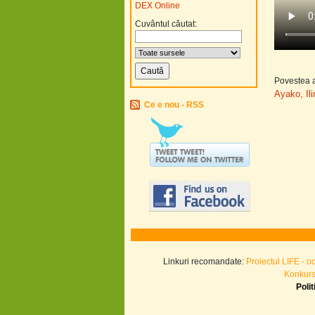
DEX Online
Cuvântul căutat:
Povestea a
Ayako, Ili
Ce e nou - RSS
Linkuri recomandate:
Proiectul LIFE - o
Konkurs.
Poli