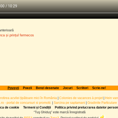
nterioară
nca și prințul fermecos
Povești
Poezii
Benzi desenate
Jocuri
Scriitori
Scrie-ne!
crotirea acvilei țipătoare mici în România
|
Colonies de vacances à projet
|
Hein van
ro - portal de concursuri si promotii.
|
Sarcina pe saptamani
|
Gradinite Particulare
tica de cookie
Termeni și Condiții
Politica privind prelucrarea datelor perso
“Tuş Ghiduş” este marcă înregistrată
site dezvoltat de
REEA
construit cu
Typo3
. Proiect susţinut de portalul