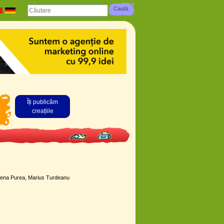
Îți publicăm
creațiile
 Elena Purea, Marius Turdeanu