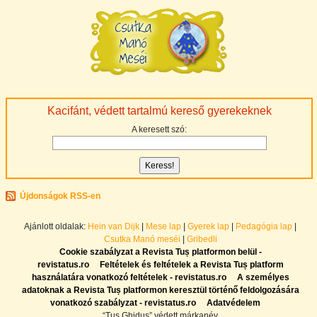
Kacifánt, védett tartalmú kereső gyerekeknek
A keresett szó:
Újdonságok RSS-en
Ajánlott oldalak:
Hein van Dijk
|
Mese lap
|
Gyerek lap
|
Pedagógia lap
|
Csutka Manó meséi
|
Gribedli
Cookie szabályzat a Revista Tuș platformon belül -
revistatus.ro
Feltételek és feltételek a Revista Tuș platform
használatára vonatkozó feltételek - revistatus.ro
A személyes
adatoknak a Revista Tuș platformon keresztül történő feldolgozására
vonatkozó szabályzat - revistatus.ro
Adatvédelem
“Tuş Ghiduş” védett márkanév