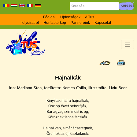
Főoldal
Újdonságok
A Tuș
folyóiratról
Honlaptérkép
Partnereink
Kapcsolat
Hajnalkák
írta: Mediana Stan, fordí­totta: Nemes Csilla, illusztrálta: Liviu Boar
Kinyí­ltak már a hajnalkák,
Oszlop tövét beborí­tják,
Bár agyagszí­n most is ég,
Köröznek fent a fecskék.
Hajnal van, s már ficseregnek,
Örülnek az új fészkeknek.