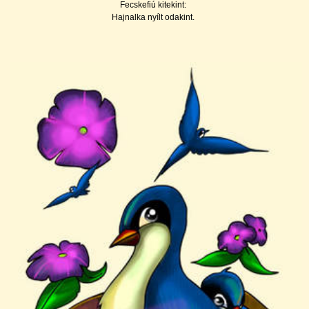
Fecskefiú kitekint:
Hajnalka nyí­lt odakint.