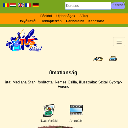
Főoldal
Újdonságok
A Tuș
folyóiratról
Honlaptérkép
Partnereink
Kapcsolat
ílmatlanság
írta: Mediana Stan, fordí­totta: Nemes Csilla, illusztrálta: Szitai György-
Ferenc