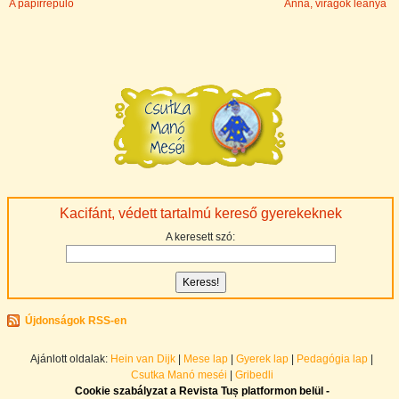
A papí­rrepülő
Anna, virágok leánya
Kacifánt, védett tartalmú kereső gyerekeknek
A keresett szó:
Újdonságok RSS-en
Ajánlott oldalak:
Hein van Dijk
|
Mese lap
|
Gyerek lap
|
Pedagógia lap
|
Csutka Manó meséi
|
Gribedli
Cookie szabályzat a Revista Tuș platformon belül -