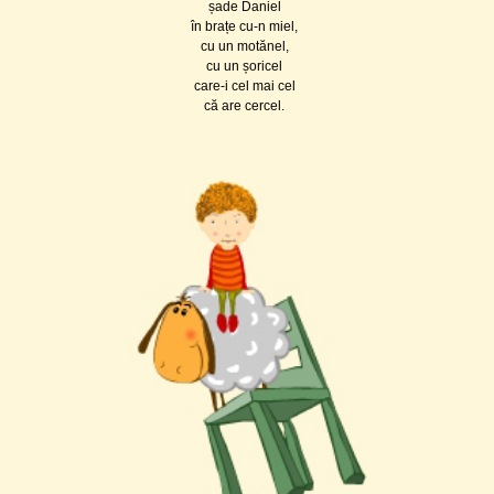
șade Daniel
în brațe cu-n miel,
cu un motănel,
cu un șoricel
care-i cel mai cel
că are cercel.