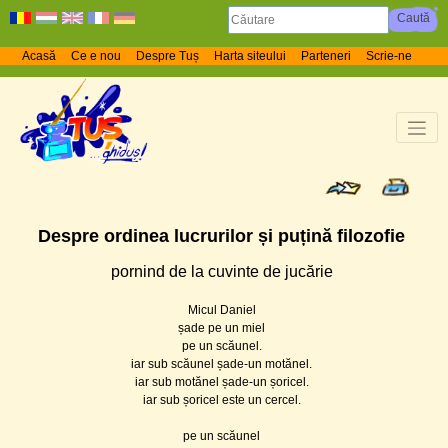
Acasă
Ce e nou
Despre Tuș
Harta siteului
Parteneri
Scrie-ne
Despre ordinea lucrurilor și puțină filozofie
pornind de la cuvinte de jucărie
Micul Daniel
șade pe un miel
pe un scăunel.
iar sub scăunel șade-un motănel.
iar sub motănel șade-un șoricel.
iar sub șoricel este un cercel.
pe un scăunel