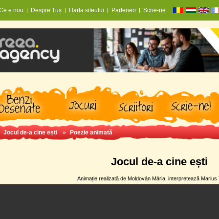
Ce e nou
Despre Tuș
Harta siteului
Parteneri
Scrie-ne
»
Jocul de-a cine ești
»
Poezie animată
Jocul de-a cine ești
Animație realizată de Moldován Mária, interpretează Mariu