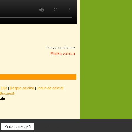
Poezia următoare
Malika voinica
 Dijk
|
Despre sarcina
|
Jocuri de colorat
|
 Bucuresti
nale
Politică de confidențialitate
Personalizează