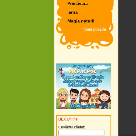
Primăvara
Iarna
Magia naturii
Toate poeziile
DEX Online
Cuvântul căutat: