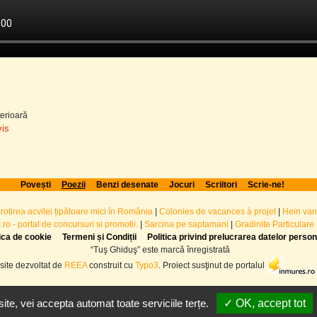
erioară
vis
Povești
Poezii
Benzi desenate
Jocuri
Scriitori
Scrie-ne!
crotirea acvilei țipătoare mici în România
|
Colonies de vacances à projet
|
Hein van
ro - portal de concursuri si promotii.
|
Sarcina pe saptamani
|
Gradinite Particulare
tica de cookie
Termeni și Condiții
Politica privind prelucrarea datelor perso
“Tuş Ghiduş” este marcă înregistrată
site dezvoltat de
REEA
construit cu
Typo3
. Proiect susţinut de portalul
te, vei accepta automat toate serviciile terțe.
✓ OK, accept tot