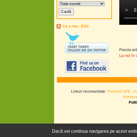
Ce e nou - RSS
Poezia ant
La noi în 
Linkuri recomandate:
Proiectul LIFE - o
Konkurs.
Poli
Dacă vei continua navigarea pe acest websi