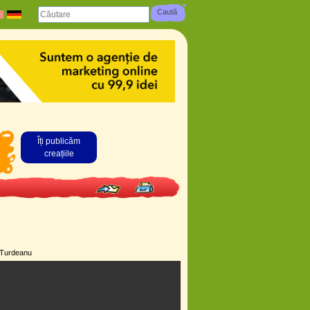
Îți publicăm
creațiile
s Turdeanu