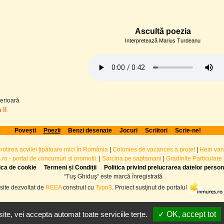
Ascultă poezia
Interpretează Marius Turdeanu
erioară
 II
Povești
Poezii
Benzi desenate
Jocuri
Scriitori
Scrie-ne!
crotirea acvilei țipătoare mici în România
|
Colonies de vacances à projet
|
Hein van
ro - portal de concursuri si promotii.
|
Sarcina pe saptamani
|
Gradinite Particulare
tica de cookie
Termeni și Condiții
Politica privind prelucrarea datelor perso
“Tuş Ghiduş” este marcă înregistrată
site dezvoltat de
REEA
construit cu
Typo3
. Proiect susţinut de portalul
te, vei accepta automat toate serviciile terțe.
✓ OK, accept tot