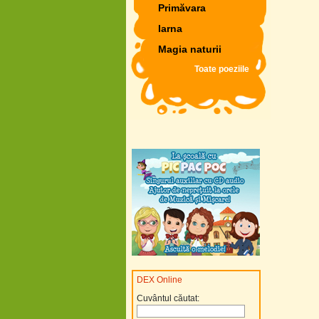
Primăvara
Iarna
Magia naturii
Toate poeziile
DEX Online
Cuvântul căutat: