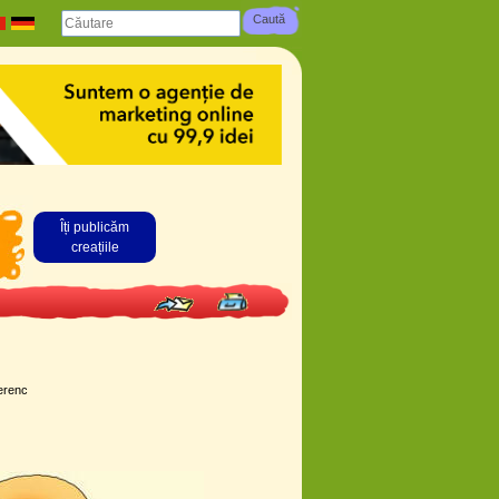
Îți publicăm
creațiile
erenc