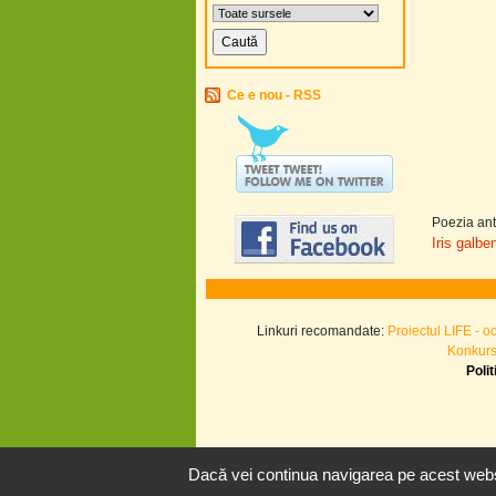
Ce e nou - RSS
Poezia ant
Iris galben
Linkuri recomandate:
Proiectul LIFE - o
Konkurs.
Poli
Dacă vei continua navigarea pe acest websi