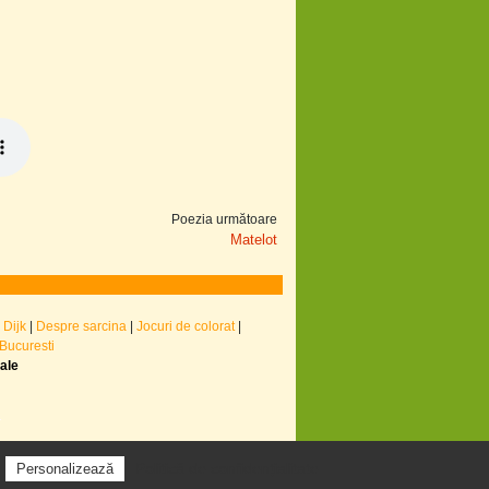
Poezia următoare
Matelot
 Dijk
|
Despre sarcina
|
Jocuri de colorat
|
 Bucuresti
nale
Politică de confidențialitate
Personalizează