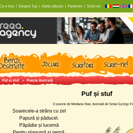
Ce e nou
Despre Tuș
Harta siteului
Parteneri
Scrie-ne
»
Puf și stuf
»
Poezie ilustrată
Puf și stuf
O poezie de Mediana Stan, ilustrată de Szitai György-F
Șoarecele-a strâns cu zel
Papură și păducel.
Păpădie și lucernă
Pentru plapumă și pernă.