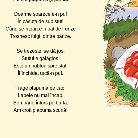
Doarme șoarecele-n puf
În căsuța de sub stuf.
Când se-ntoarce-n pat de frunze
Trosnesc fulgii dintre pânze.
Se trezește, se dă jos,
Stuful e gălăgios.
Este un hublou spre stuf,
Îl închide, urcă-n puf.
Trage plapuma pe cap,
Labele nu mai încap.
Bombăne întors pe burtă:
Am croit plapuma scurtă!