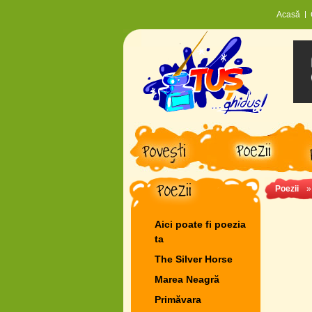
Acasă
Poezii
Aici poate fi poezia
ta
The Silver Horse
Marea Neagră
Primăvara