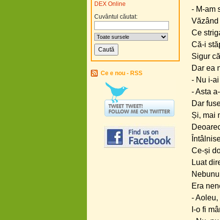
DEX Online
- M-a
Cuvântul căutat:
Văzân
Ce str
Că-i 
Sigur 
Dar ea
Ce e nou - RSS
- Nu i
- Asta a
Dar fus
Și, mai m
Deoarece
Întâlni
Ce-și d
Luat dir
Nebunul 
Era nen
- Aoleu,
I-o fi m