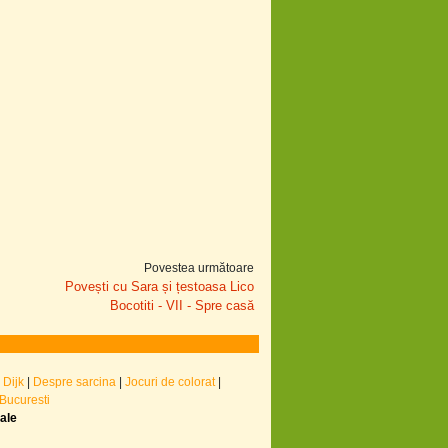
Povestea următoare
Povești cu Sara și țestoasa Lico
Bocotiti - VII - Spre casă
 Dijk
|
Despre sarcina
|
Jocuri de colorat
|
 Bucuresti
nale