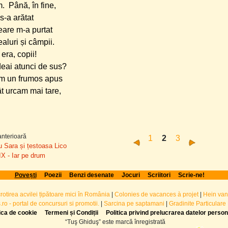
. Până, în fine,
 s-a arătat
eare m-a purtat
aluri și câmpii.
era, copii!
deai atunci de sus?
m un frumos apus
ât urcam mai tare,
nterioară
1
2
3
u Sara și țestoasa Lico
 IX - Iar pe drum
Povești
Poezii
Benzi desenate
Jocuri
Scriitori
Scrie-ne!
crotirea acvilei țipătoare mici în România
|
Colonies de vacances à projet
|
Hein van
ro - portal de concursuri si promotii.
|
Sarcina pe saptamani
|
Gradinite Particulare
tica de cookie
Termeni și Condiții
Politica privind prelucrarea datelor perso
“Tuş Ghiduş” este marcă înregistrată