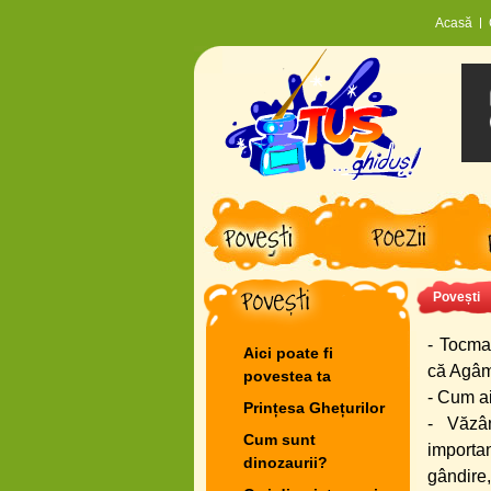
Acasă
Povești
- Tocmai
Aici poate fi
că Agâmb
povestea ta
- Cum ai
Prințesa Ghețurilor
- Văzâ
Cum sunt
importan
dinozaurii?
gândire