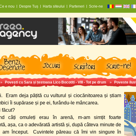
Ce e nou
Despre Tuș
Harta siteului
Parteneri
Scrie-ne
»
Povești cu Sara și țestoasa Lico Bocotiti - VIII - Tot pe drum
»
Poveste ilus
. Eram deja pățită cu vulturul și ciocănitoarea și știam
ici îi supărase și pe ei, furându-le mâncarea.
 făcut?
nd câți omuleți erau în arenă, m-am simțit foarte
tă, așa, ca o adevărată artistă și, după câteva minute de
, am început. Cuvintele păreau că îmi vin singure în