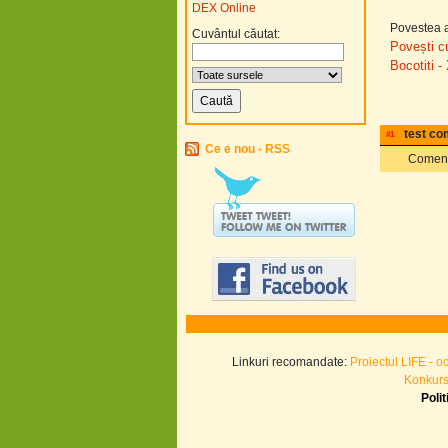
DEX Online
Povestea a
Cuvântul căutat:
Povești c
Bocotiti 
test co
#1
Ce e nou - RSS
Coment
Linkuri recomandate:
Proiectul LIFE - o
Konkurs.
Poli