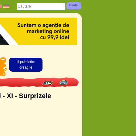
Îți publicăm
creațiile
 - XI - Surprizele