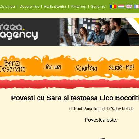
Ce e nou
Despre Tuș
Harta siteului
Parteneri
Scrie-ne
Povești cu Sara și țestoasa Lico Bocotiti
de Nicole Sima, ilustrații de Ráduly Melinda
Povestea este: