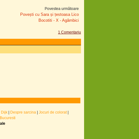
Povestea următoare
Povești cu Sara și țestoasa Lico
Bocotiti - X - Agâmbici
1 Comentariu
email
homepage
 Dijk
|
Despre sarcina
|
Jocuri de colorat
|
 Bucuresti
nale