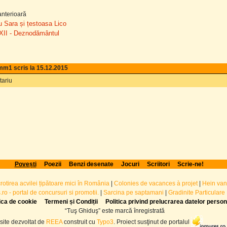
nterioară
u Sara și țestoasa Lico
- XII - Deznodământul
mm1 scris la 15.12.2015
ariu
Povești
Poezii
Benzi desenate
Jocuri
Scriitori
Scrie-ne!
crotirea acvilei țipătoare mici în România
|
Colonies de vacances à projet
|
Hein van
ro - portal de concursuri si promotii.
|
Sarcina pe saptamani
|
Gradinite Particulare
tica de cookie
Termeni și Condiții
Politica privind prelucrarea datelor perso
“Tuş Ghiduş” este marcă înregistrată
site dezvoltat de
REEA
construit cu
Typo3
. Proiect susţinut de portalul