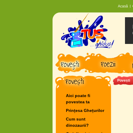
Acasă
Povești
Aici poate fi
povestea ta
Prințesa Ghețurilor
Cum sunt
dinozaurii?