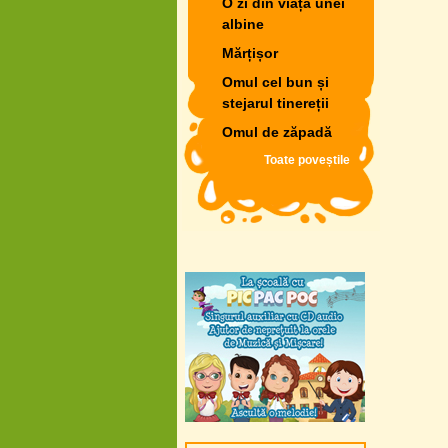
O zi din viața unei
albine
Mărțișor
Omul cel bun și
stejarul tinereții
Omul de zăpadă
Toate poveștile