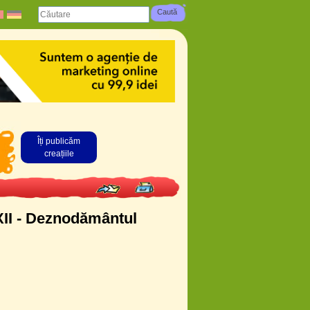
Îți publicăm
creațiile
 XII - Deznodământul