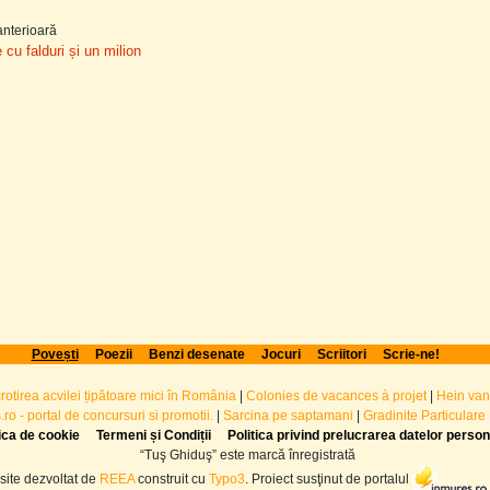
nterioară
cu falduri și un milion
Povești
Poezii
Benzi desenate
Jocuri
Scriitori
Scrie-ne!
crotirea acvilei țipătoare mici în România
|
Colonies de vacances à projet
|
Hein van
ro - portal de concursuri si promotii.
|
Sarcina pe saptamani
|
Gradinite Particulare
tica de cookie
Termeni și Condiții
Politica privind prelucrarea datelor perso
“Tuş Ghiduş” este marcă înregistrată
site dezvoltat de
REEA
construit cu
Typo3
. Proiect susţinut de portalul