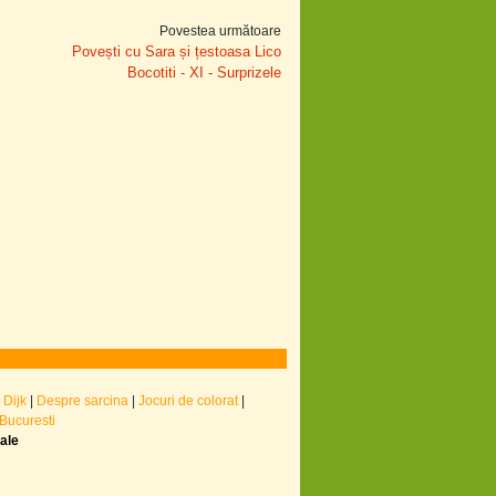
Povestea următoare
Povești cu Sara și țestoasa Lico
Bocotiti - XI - Surprizele
 Dijk
|
Despre sarcina
|
Jocuri de colorat
|
 Bucuresti
nale