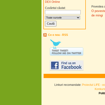
DEX Online
Povestea a
Cuvântul căutat:
O poveste 
de mingi
Ce e nou - RSS
Linkuri recomandate:
Proiectul LIFE - o
Konkurs.
Poli