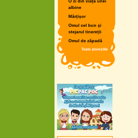
O zi din viața unei
albine
Mărțișor
Omul cel bun și
stejarul tinereții
Omul de zăpadă
Toate poveștile