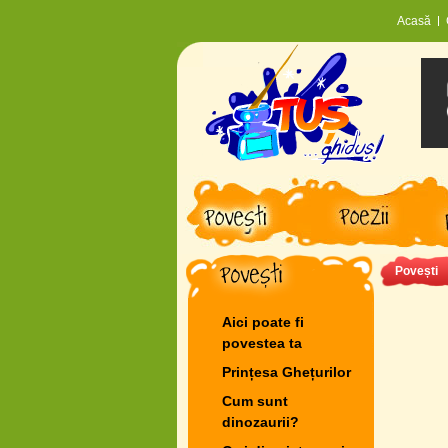
Acasă
Povești
Aici poate fi
povestea ta
Prințesa Ghețurilor
Cum sunt
dinozaurii?