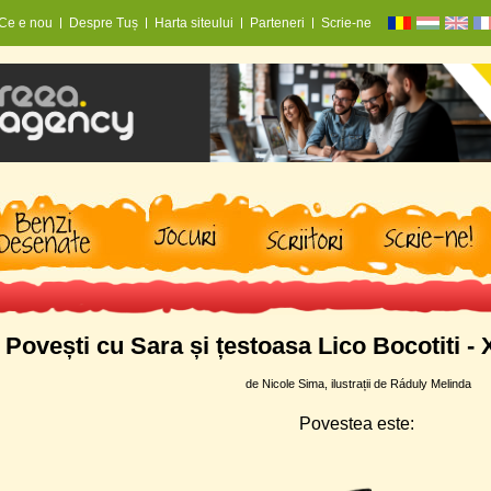
Ce e nou
Despre Tuș
Harta siteului
Parteneri
Scrie-ne
Povești cu Sara și țestoasa Lico Bocotiti -
de Nicole Sima, ilustrații de Ráduly Melinda
Povestea este: