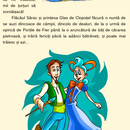
mii de țurțuri să
zornăiască!
Flăcăul Sărac și prințesa Glas de Clopoțel făcură o nuntă de
se auzi dincoace de câmpii, dincolo de dealuri, de la o urmă de
opincă de Porțile de Fier până la o aruncătură de băț de cărarea
pietroasă, și trăiră fericiți până la adânci bătrâneți, și poate mai
trăiesc și azi...