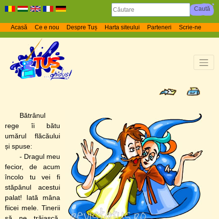
Acasă
Ce e nou
Despre Tuș
Harta siteului
Parteneri
Scrie-ne
Bătrânul
rege îi bătu
umărul flăcăului
și spuse:
- Dragul meu
fecior, de acum
încolo tu vei fi
stăpânul acestui
palat! Iată mâna
fiicei mele. Tinerii
să ne trăiască,