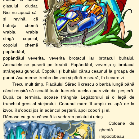
glasului ciudat.
Nici nu apucă să-
și revină, că
bufnița chemă
vrabia, vrabia
strigă copoiul,
copoiul chemă
popândăul,
popândăul veverița, veverița brotacul iar brotacul buhaiul.
Animalele se puseră pe treabă. Popândăul, veverița și brotacul
strângeau gunoiul. Copoiul și buhaiul cărau ceaunul la groapa de
gunoi. Așa merse treaba din zori și până-n seară, în fiecare zi.
Trecu mult timp. Flăcăului Sărac îi crescu o barbă lungă până
când reușiră să scoată toate lucrurile acelea putrezite din peșteră.
După ce termină, scoase frânghia Legătorului și o legă de
trunchiul gros al stejarului. Ceaunul mare îl umplu cu apă de la
izvor, îl s’obozi jos în adâncul peșterii, apoi coborî și el.
Rămase cu gura căscată la vederea palatului uriaș.
Coloane de
gheață
împodobeau