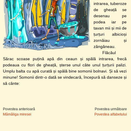
intrarea, tuberoze
de gheață se
desenau pe
podea iar pe
tavan mii și mii de
țurțuri albicioși
zornăiau și
zăngăneau.
Flăcăul
Sărac scoase puțină apă din ceaun și spălă intrarea, frecă
podeaua cu flori de gheață, șterse unul câte unul țurțurii palizi.
Umplu balta cu apă curată și spălă bine somonii bolnavi. Și să vezi
minune! Somonii dintr-o dată se vindecară, începură să danseze și
să cânte:
Povestea anterioară
Povestea următoare
Mămăliga miresei
Povestea alfabetului