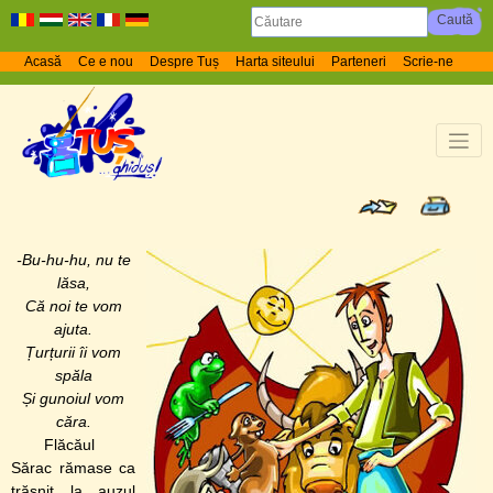
Acasă
Ce e nou
Despre Tuș
Harta siteului
Parteneri
Scrie-ne
-Bu-hu-hu, nu te
lăsa,
Că noi te vom
ajuta.
Țurțurii îi vom
spăla
Și gunoiul vom
căra.
Flăcăul
Sărac rămase ca
trăsnit la auzul