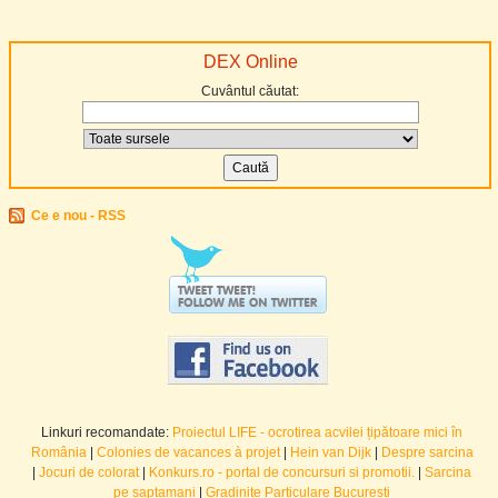
DEX Online
Cuvântul căutat:
Ce e nou - RSS
Linkuri recomandate:
Proiectul LIFE - ocrotirea acvilei țipătoare mici în
România
|
Colonies de vacances à projet
|
Hein van Dijk
|
Despre sarcina
|
Jocuri de colorat
|
Konkurs.ro - portal de concursuri si promotii.
|
Sarcina
pe saptamani
|
Gradinite Particulare Bucuresti