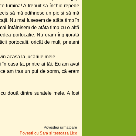
 ce lumină! A trebuit să închid repede
m decis să mă odihnesc un pic și să mă
zații. Nu mai fusesem de atâta timp în
i întâlnisem de atâta timp cu o altă
dea portocalie. Nu eram îngrijorată
cii portocalii, oricât de mulți prieteni
in acasă la jucăriile mele.
 în casa ta, printre ai tăi. Eu am avut
ă ce am tras un pui de somn, că eram
 cu două dintre suratele mele. A fost
Povestea următoare
Povești cu Sara și țestoasa Lico