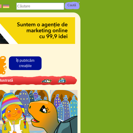
Îți publicăm
creațiile
lustrată