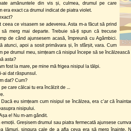
oate amănuntele din vis și, culmea, drumul pe care
 era exact ca drumul indicat de piatra violet.
exact?
ot ceea ce visasem se adeverea. Asta m-a făcut să prind
i să merg mai departe. Trebuie să-ți spun că trecuse
timp de când ajunsesem acasă, împreună cu Agâmbici.
ă atunci, apoi a sosit primăvara și, în sfârșit, vara. Cum
pe drumul meu, simțeam că nisipul începe să se încălzească din
ă asta?
m fost la mare, pe mine mă frigea nisipul la tălpi.
i-ai dat răspunsul.
-am dat? Cum?
 pe care călcai tu era încălzit de ...
re.
! Dacă eu simțeam cum nisipul se încălzea, era c’ar că înain
easupra nisipului.
 Așa e! Nu m-am gândit.
 emoții. Greșisem drumul sau piatra fermecată ajunsese cum
a lămuri, singura cale de a afla ceva era să merg înainte. N