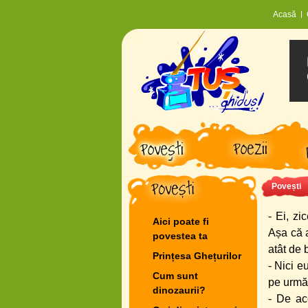
Acasă
Povești
- Ei, zi
Aici poate fi
Așa că 
povestea ta
atât de 
Prințesa Ghețurilor
- Nici e
Cum sunt
pe urmă 
dinozaurii?
- De ac