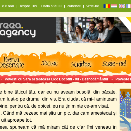
Ce e nou
Despre Tuș
Harta siteului
Parteneri
Scrie-ne
»
Povești cu Sara și țestoasa Lico Bocotiti - XII - Deznodământul
»
Poveste i
ce bine tăticul tău, dar eu nu aveam busolă, din păcate.
am luat-o pe drumul din vis. Era ciudat că mi-l aminteam
bine, pentru că, de obicei, eu nu țin minte ce-am visat.
u. Când mă trezesc mai știu un pic, dar cam amestecat și
uit aproape tot.
eea spuneam că mă miram cât de c’ar îmi veneau în