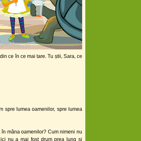
 ce în ce mai tare. Tu știi, Sara, ce
tam spre lumea oamenilor, spre lumea
va în mâna oamenilor? Cum nimeni nu
ici nu a mai fost drum prea lung și