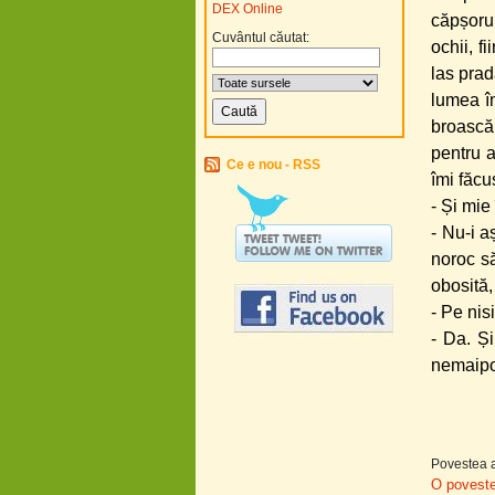
DEX Online
căpșorul
Cuvântul căutat:
ochii, f
las prad
lumea î
broască
pentru a
Ce e nou - RSS
îmi făcu
- Și mie
- Nu-i a
noroc s
obosită,
- Pe nis
- Da. Și
nemaipo
Povestea a
O poveste 