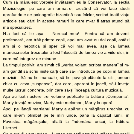
Cum să mânuiesc vorbele învățasem eu la Conservator, la secția
Muzicologie, pe care am urmat-o, crezând că voi face studii
aprofundate de paleografie bizantină sau folclor, scriind toată viața
articole sau cărți în aceste ramuri în care m-ar fi atras atunci să
mă specializez.
N-a fost să fie așa... Norocul meu! Pentru că am devenit
profesoară, am trăit printre copii, apoi am avut eu doi copii, astăzi
am și o nepoțică și sper că voi mai avea, așa că lumea
manuscriselor trecutului a fost înlocuită de lumea vie a viitorului, în
care mă integrez de minune.
La timpul potrivit, am simțit că „verba volant, scripta manent” și m-
am gândit să scriu niște cărți care să-i introducă pe copii în lumea
muzicii. Să nu fie manuale, să fie povești plăcute la citit, uneori
chiar cu ceva „suspense”, dar care, aparent în joacă, să-i învețe
multe lucruri concrete, prin care să-și înceapă cultura muzicală.
Așa au luat naștere trei volume publicate la Editura „Compania”:
Marty învață muzica, Marty este meloman, Marty la operă.
Apoi, pe lângă marțianul Marty a apărut un măgăruș urechiat, cu
care m-am plimbat pe te miri unde, până la capătul lumii, în
Povestea măgărușului, aflată la îndemâna oricui, la Editura
Liternet.