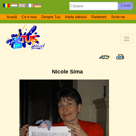
Acasă
Ce e nou
Despre Tuș
Harta siteului
Parteneri
Scrie-ne
Nicole Sima