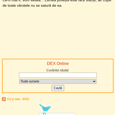
Ce-o mai fi, vom vedea... Lumea poveștii este fără sfârșit, iar copiii
de toate vârstele nu se satură de ea.
DEX Online
Cuvântul căutat:
Ce e nou - RSS