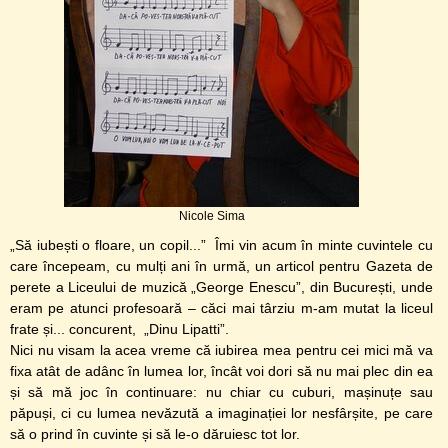
Nicole Sima
„Să iubești o floare, un copil...” Îmi vin acum în minte cuvintele cu
care începeam, cu mulți ani în urmă, un articol pentru Gazeta de
perete a Liceului de muzică „George Enescu”, din București, unde
eram pe atunci profesoară – căci mai târziu m-am mutat la liceul
frate și... concurent, „Dinu Lipatti”.
Nici nu visam la acea vreme că iubirea mea pentru cei mici mă va
fixa atât de adânc în lumea lor, încât voi dori să nu mai plec din ea
și să mă joc în continuare: nu chiar cu cuburi, mașinuțe sau
păpuși, ci cu lumea nevăzută a imaginației lor nesfârșite, pe care
să o prind în cuvinte și să le-o dăruiesc tot lor.