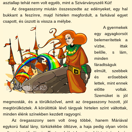
asztallap tehát nem volt egyéb, mint a Szivárványszéli Kút!
Az öregasszony miután összeszedte az edényeket, egy hal
bukkant a feszí­nre, majd hirtelen megfordult, a farkával egyet
csapott, és úszott is vissza a mélybe.
A gyermekek
egy agyagkorsót
belemerí­tettek a
ví­zbe, ittak
belőle, s lám,
minden
fáradtságuk
elmúlt, szebbek
és erősebbek
lettek, mint ennek
előtte voltak.
Szemüket is jól
megmosták, és a törülközővel, amit az öregasszony hozott, jól
megtörülköztek. A körülöttük lévő tárgyak hirtelen szí­nt váltottak,
minden élénk szí­nekben kezdett ragyogni.
Az öregasszony sem volt öreg többé, hanem Máriával
egykorú fiatal lány, türkizkékbe öltözve, a haja pedig olyan vörös