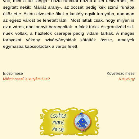
volt, mint a tűz lángja. Tiszta ruhákat hozott a két testvérnek, és
segí­tett nekik: Máriát arany-, az öccsét pedig kék szí­nű ruhába
öltöztette. Aztán elvezette őket a kastély egyik tornyába, ahonnan
az egész várost be lehetett látni. Most látták csak, hogy milyen is
ez a város, ahol annyit barangoltak: a falak türkiz és gránitzöld szí­
nűek voltak, a háztetők cserepei pedig vidám tarkák. A magas
tornyokat vékony szivárványhidak kötötték össze, amelyek
egymásba kapcsolódtak a város felett.
Előző mese
Következő mese
Miért hosszú a kutyám füle?
A tejvölgy