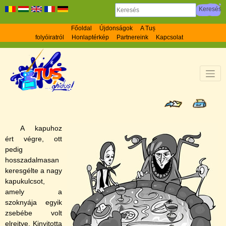
Főoldal
Újdonságok
A Tuș
folyóiratról
Honlaptérkép
Partnereink
Kapcsolat
A kapuhoz
ért végre, ott
pedig
hosszadalmasan
keresgélte a nagy
kapukulcsot,
amely a
szoknyája egyik
zsebébe volt
elrejtve. Kinyitotta