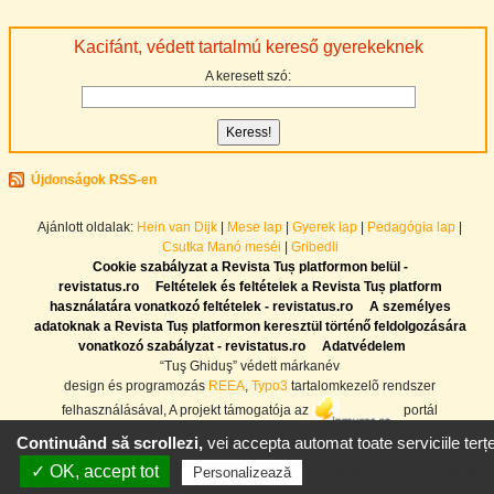
Kacifánt, védett tartalmú kereső gyerekeknek
A keresett szó:
Újdonságok RSS-en
Ajánlott oldalak:
Hein van Dijk
|
Mese lap
|
Gyerek lap
|
Pedagógia lap
|
Csutka Manó meséi
|
Gribedli
Cookie szabályzat a Revista Tuș platformon belül -
revistatus.ro
Feltételek és feltételek a Revista Tuș platform
használatára vonatkozó feltételek - revistatus.ro
A személyes
adatoknak a Revista Tuș platformon keresztül történő feldolgozására
vonatkozó szabályzat - revistatus.ro
Adatvédelem
“Tuş Ghiduş” védett márkanév
design és programozás
REEA
,
Typo3
tartalomkezelõ rendszer
felhasználásával, A projekt támogatója az
portál
Continuând să scrollezi,
vei accepta automat toate serviciile terțe
✓ OK, accept tot
Politică de confidențialitat
Personalizează