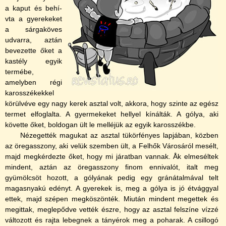
a kaput és behí­
vta a gyerekeket
a sárgaköves
udvarra, aztán
bevezette őket a
kastély egyik
termébe,
amelyben régi
karosszékekkel
körülvéve egy nagy kerek asztal volt, akkora, hogy szinte az egész
termet elfoglalta. A gyermekeket hellyel kí­nálták. A gólya, aki
követte őket, boldogan ült le melléjük az egyik karosszékbe.
Nézegették magukat az asztal tükörfényes lapjában, közben
az öregasszony, aki velük szemben ült, a Felhők Városáról mesélt,
majd megkérdezte őket, hogy mi járatban vannak. Åk elmeséltek
mindent, aztán az öregasszony finom ennivalót, italt meg
gyümölcsöt hozott, a gólyának pedig egy gránátalmával telt
magasnyakú edényt. A gyerekek is, meg a gólya is jó étvággyal
ettek, majd szépen megköszönték. Miután mindent megettek és
megittak, meglepődve vették észre, hogy az asztal felszí­ne ví­zzé
változott és rajta lebegnek a tányérok meg a poharak. A csillogó