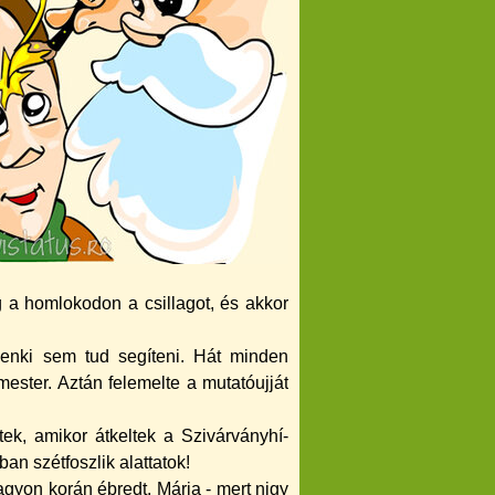
g a homlokodon a csillagot, és akkor
enki sem tud segí­teni. Hát minden
mester. Aztán felemelte a mutatóujját
ek, amikor átkeltek a Szivárványhí­
ban szétfoszlik alattatok!
gyon korán ébredt. Mária - mert ni­gy