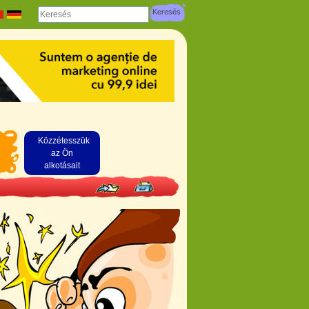
Közzétesszük
az Ön
alkotásait