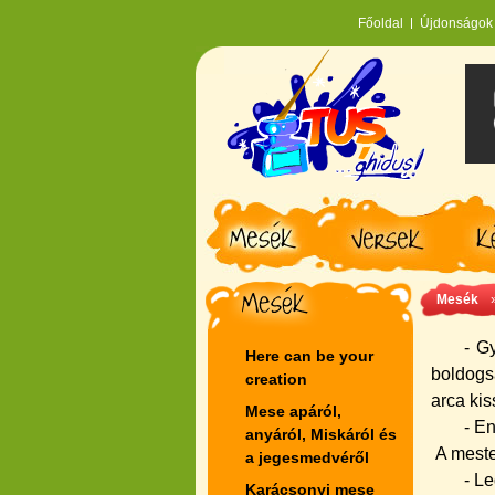
Főoldal
Újdonságok
Mesék
- G
Here can be your
boldogs
creation
arca kis
Mese apáról,
- E
anyáról, Miskáról és
A meste
a jegesmedvéről
- L
Karácsonyi mese