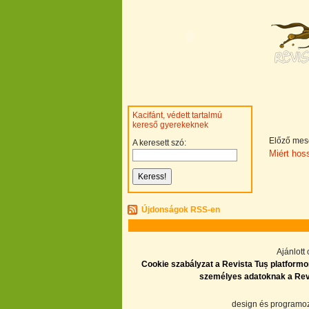
Kacifánt, védett tartalmú
kereső gyerekeknek
Előző mes
A keresett szó:
Miért hos
Újdonságok RSS-en
Ajánlott
Cookie szabályzat a Revista Tuș platformon
személyes adatoknak a Revis
design és program