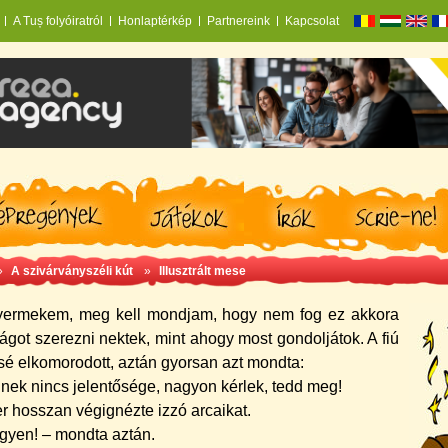
A Tuș folyóiratról
Honlaptérkép
Partnereink
Kapcsolat
»
A szivárványszéli kút
»
Illusztrált mese
yermekem, meg kell mondjam, hogy nem fog ez akkora
ágot szerezni nektek, mint ahogy most gondoljátok. A fiú
sé elkomorodott, aztán gyorsan azt mondta:
nnek nincs jelentősége, nagyon kérlek, tedd meg!
r hosszan végignézte izzó arcaikat.
egyen! – mondta aztán.