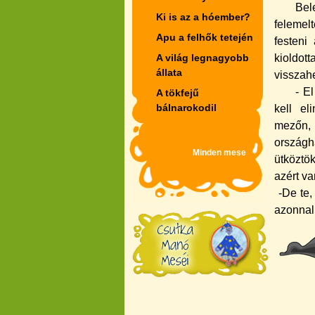
Bele
Ki is az a hóember?
felemel
Apu a felhők tetején
festeni
A világ legnagyobb
kioldott
állata
visszahe
- E
A tökfejű
bálnarokodil
kell el
mezőn, 
országh
Minden mese
ütköztök
azért va
-De te,
azonnal