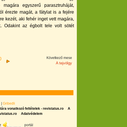
tte magára egyszerű parasztruháját,
 érezte magát, a fátylat is a fejére
re kezét, aki fehér inget vett magára,
. Odakint az égbolt tele volt sötét
Következő mese
0
A tejvölgy
i
|
Gribedli
tára vonatkozó feltételek - revistatus.ro
A
vistatus.ro
Adatvédelem
az
portál