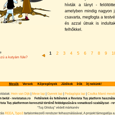
hí­vták a lányt - felöltö
amelyben mindig nagyon jól
csavarta, megfogta a testvé
és azzal útnak is indultak
felhőkkel.
e
1
2
3
4
5
6
7
8
9
1
szú a kutyám füle?
Mesék
Versek
Képregények
Játékok
írók
írj nekünk!
 oldalak:
Hein van Dijk
|
Mese lap
|
Gyerek lap
|
Pedagógia lap
|
Csutka Manó mesé
 belül - revistatus.ro
Feltételek és feltételek a Revista Tuș platform használa
ta Tuș platformon keresztül történő feldolgozására vonatkozó szabályzat - re
“Tuş Ghiduş” védett márkanév
ozás
REEA
,
Typo3
tartalomkezelõ rendszer felhasználásával, A projekt támogatója 