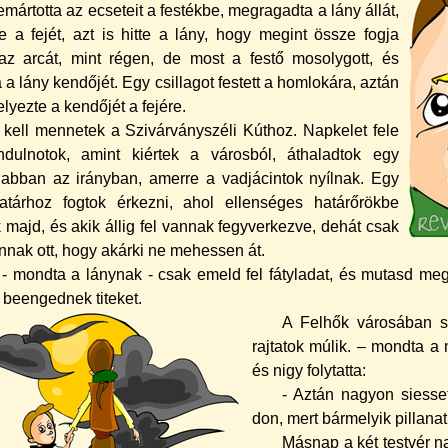
mártotta az ecseteit a festékbe, megragadta a lány állát,
te a fejét, azt is hitte a lány, hogy megint össze fogja
 az arcát, mint régen, de most a festő mosolygott, és
a a lány kendőjét. Egy csillagot festett a homlokára, aztán
lyezte a kendőjét a fejére.
l kell mennetek a Szivárványszéli Kúthoz. Napkelet fele
indulnotok, amint kiértek a városból, áthaladtok egy
abban az irányban, amerre a vadjácintok nyí­lnak. Egy
atárhoz fogtok érkezni, ahol ellenséges határőrökbe
 majd, és akik állig fel vannak fegyverkezve, dehát csak
nnak ott, hogy akárki ne mehessen át.
 - mondta a lánynak - csak emeld fel fátyladat, és mutasd me
 beengednek titeket.
A Felhők városában s
rajtatok múlik. – mondta a 
és ni­gy folytatta:
- Aztán nagyon siesset
don, mert bármelyik pillanat
Másnap a két testvér na