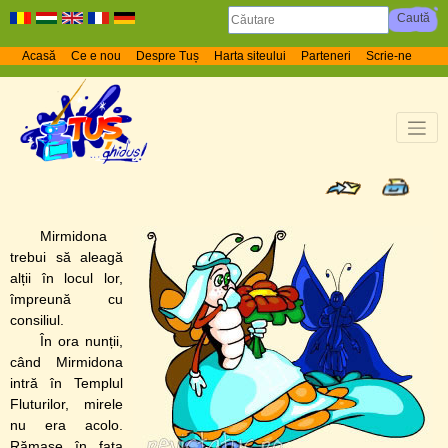
Acasă
Ce e nou
Despre Tuș
Harta siteului
Parteneri
Scrie-ne
Mirmidona
trebui să aleagă
alții în locul lor,
împreună cu
consiliul.
În ora nunții,
când Mirmidona
intră în Templul
Fluturilor, mirele
nu era acolo.
Rămase în fața