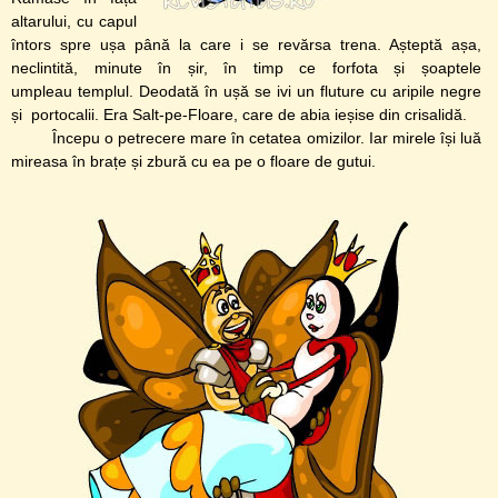
altarului, cu capul
întors spre ușa până la care i se revărsa trena. Așteptă așa,
neclintită, minute în șir, în timp ce forfota și șoaptele
umpleau templul. Deodată în ușă se ivi un fluture cu aripile negre
și portocalii. Era Salt-pe-Floare, care de abia ieșise din crisalidă.
Începu o petrecere mare în cetatea omizilor. Iar mirele își luă
mireasa în brațe și zbură cu ea pe o floare de gutui.