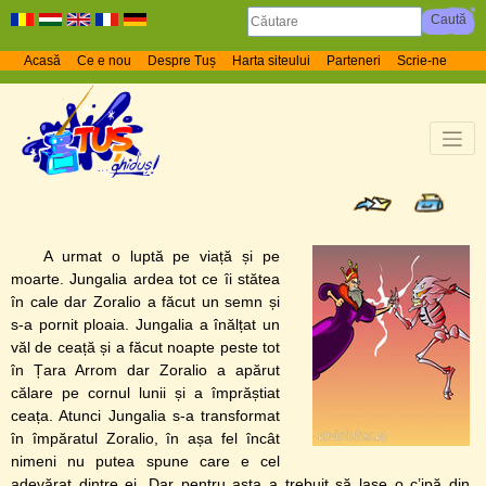
Acasă
Ce e nou
Despre Tuș
Harta siteului
Parteneri
Scrie-ne
A urmat o luptă pe viață și pe
moarte. Jungalia ardea tot ce îi stătea
în cale dar Zoralio a făcut un semn și
s-a pornit ploaia. Jungalia a înălțat un
văl de ceață și a făcut noapte peste tot
în Țara Arrom dar Zoralio a apărut
călare pe cornul lunii și a împrăștiat
ceața. Atunci Jungalia s-a transformat
în împăratul Zoralio, în așa fel încât
nimeni nu putea spune care e cel
adevărat dintre ei. Dar pentru asta a trebuit să lase o c’ipă din