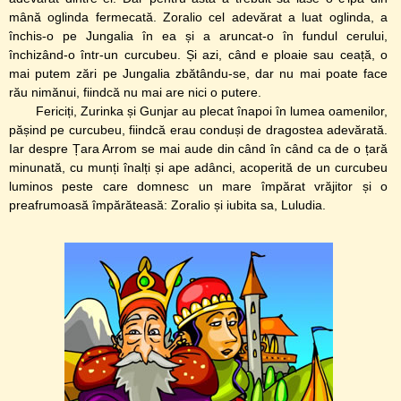
mână oglinda fermecată. Zoralio cel adevărat a luat oglinda, a
închis-o pe Jungalia în ea și a aruncat-o în fundul cerului,
închizând-o într-un curcubeu. Și azi, când e ploaie sau ceață, o
mai putem zări pe Jungalia zbătându-se, dar nu mai poate face
rău nimănui, fiindcă nu mai are nici o putere.
Fericiți, Zurinka și Gunjar au plecat înapoi în lumea oamenilor,
pășind pe curcubeu, fiindcă erau conduși de dragostea adevărată.
Iar despre Țara Arrom se mai aude din când în când ca de o țară
minunată, cu munți înalți și ape adânci, acoperită de un curcubeu
luminos peste care domnesc un mare împărat vrăjitor și o
preafrumoasă împărăteasă: Zoralio și iubita sa, Luludia.