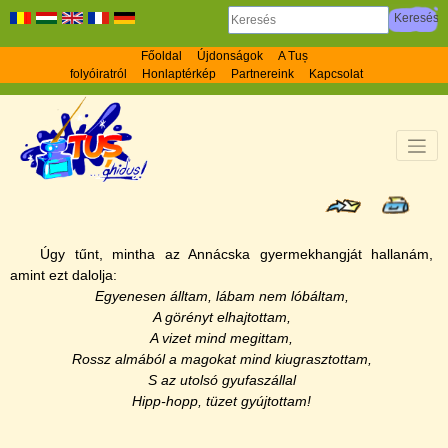
Főoldal
Újdonságok
A Tuș
folyóiratról
Honlaptérkép
Partnereink
Kapcsolat
Úgy tűnt, mintha az Annácska gyermekhangját hallanám,
amint ezt dalolja:
Egyenesen álltam, lábam nem lóbáltam,
A görényt elhajtottam,
A vizet mind megittam,
Rossz almából a magokat mind kiugrasztottam,
S az utolsó gyufaszállal
Hipp-hopp, tüzet gyújtottam!