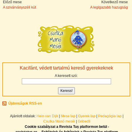
Előző mese
Következő mese
A szivárványszéli kút
A legigazabb hazugság
Kacifánt, védett tartalmú kereső gyerekeknek
A keresett szó:
Újdonságok RSS-en
Ajánlott oldalak:
Hein van Dijk
|
Mese lap
|
Gyerek lap
|
Pedagógia lap
|
Csutka Manó meséi
|
Gribedli
Cookie szabályzat a Revista Tuș platformon belül -