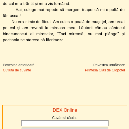
de cal m-a trântit și mi-a zis fornăind:
- Hai, culege mai repede să mergem înapoi că mi-e poftă de
fân uscat!
Nu era nimic de făcut. Am cules o poală de mușețel, am urcat
pe cal și am revenit la mireasa mea. Lăutarii cântau cântecul
binecunoscut al mireselor, "Taci mireasă, nu mai plânge" și
pocitania se storcea să lăcrimeze.
Povestea anterioară
Povestea următoare
Cutiuța de cuvinte
Prințesa Glas de Clopoțel
DEX Online
Cuvântul căutat: