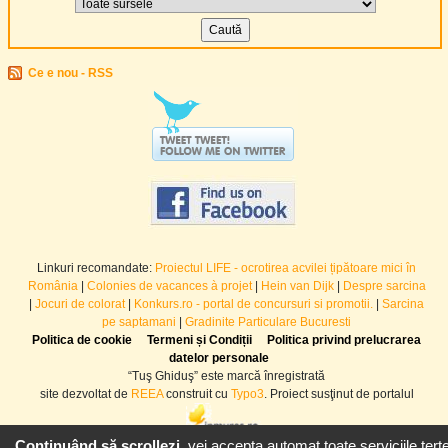
Ce e nou - RSS
Linkuri recomandate:
Proiectul LIFE - ocrotirea acvilei țipătoare mici în
România
|
Colonies de vacances à projet
|
Hein van Dijk
|
Despre sarcina
|
Jocuri de colorat
|
Konkurs.ro - portal de concursuri si promotii.
|
Sarcina
pe saptamani
|
Gradinite Particulare Bucuresti
Politica de cookie
Termeni și Condiții
Politica privind prelucrarea
datelor personale
“Tuş Ghiduş” este marcă înregistrată
site dezvoltat de
REEA
construit cu
Typo3
. Proiect susţinut de portalul
Continuând să scrollezi,
vei accepta automat toate serviciile terțe