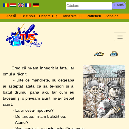
Acasă
Ce e nou
Despre Tuș
Harta siteului
Parteneri
Scrie-ne
Cred că m-am înnegrit la față. Iar
omul a răcnit:
- Uite ce mândrețe, nu degeaba
ai așteptat atâta ca să te-nsori și ai
bătut drumul până aici. Iar cum eu
tăceam și o priveam aiurit, m-a-ntrebat
scurt:
- Ei, ai ceva-mpotrivă?
- Dd...nuuu, m-am bâlbâit eu.
- Atunci?
- Sunt copleșit, e peste așteptările mele...