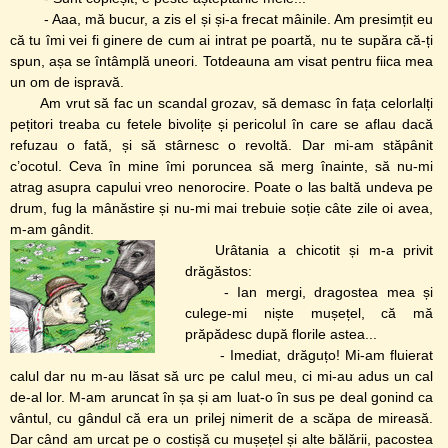
- Aaa, mă bucur, a zis el și și-a frecat mâinile. Am presimțit eu
că tu îmi vei fi ginere de cum ai intrat pe poartă, nu te supăra că-ți
spun, așa se întâmplă uneori. Totdeauna am visat pentru fiica mea
un om de ispravă.
Am vrut să fac un scandal grozav, să demasc în fața celorlalți
pețitori treaba cu fetele bivolițe și pericolul în care se aflau dacă
refuzau o fată, și să stârnesc o revoltă. Dar mi-am stăpânit
c’ocotul. Ceva în mine îmi poruncea să merg înainte, să nu-mi
atrag asupra capului vreo nenorocire. Poate o las baltă undeva pe
drum, fug la mânăstire și nu-mi mai trebuie soție câte zile oi avea,
m-am gândit.
Urâtania a chicotit și m-a privit
drăgăstos:
- Ian mergi, dragostea mea și
culege-mi niște mușețel, că mă
prăpădesc după florile astea...
- Imediat, drăguțo! Mi-am fluierat
calul dar nu m-au lăsat să urc pe calul meu, ci mi-au adus un cal
de-al lor. M-am aruncat în șa și am luat-o în sus pe deal gonind ca
vântul, cu gândul că era un prilej nimerit de a scăpa de mireasă.
Dar când am urcat pe o costișă cu mușețel și alte bălării, pacostea